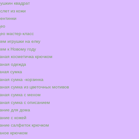
ушкин квадрат
слет из кожи
ентинки
део
ео мастер-класс
ем игрушки на елку
ем к Новому году
аная косметичка крючком
аная одежда
аная сумка
аная сумка -корзинка
аная сумка из цветочных мотивов
аная сумка с мехом
аная сумка с описанием
ание для дома
ание с кожей
ание салфеток крючком
аное крючком