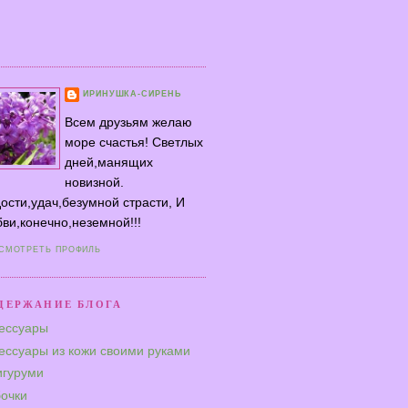
ИРИНУШКА-СИРЕНЬ
Всем друзьям желаю
море счастья! Светлых
дней,манящих
новизной.
ости,удач,безумной страсти, И
ви,конечно,неземной!!!
СМОТРЕТЬ ПРОФИЛЬ
ДЕРЖАНИЕ БЛОГА
ессуары
ессуары из кожи своими руками
гуруми
очки