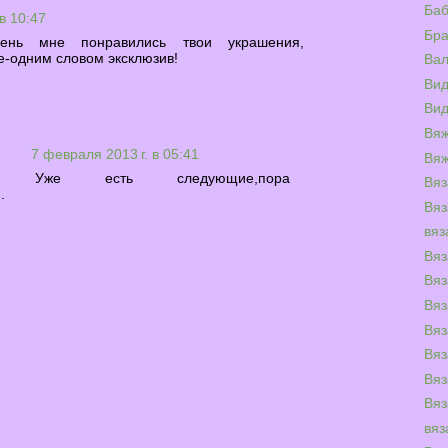
Баб
в 10:47
Бра
чень мне понравились твои украшения,
-одним словом эксклюзив!
Вал
Ви
Вид
Вяж
ь
7 февраля 2013 г. в 05:41
Вяж
юша! Уже есть следующие,пора
Вяз
.
Вяз
вяз
Вяз
Вяз
Вяз
Вяз
Вяз
Вяз
Вяз
вяз