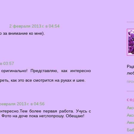
ь
2 февраля 2013 г. в 04:54
 за внимание ко мне).
в 03:57
Рад
 оригинально! Представляю, как интересно
люб
еть, как это все смотрится на руках и шее.
ПРО
СО
февраля 2013 г. в 04:56
Акс
 нтересно.Тем более первая работа. Учусь с
Акс
 Фото на доче пока нет,попрошу. Обещаю!
Ами
Баб