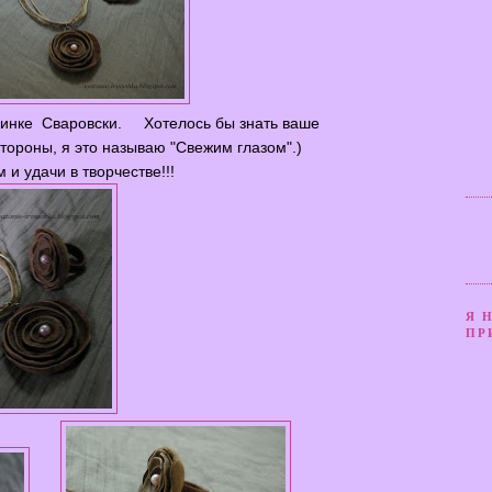
синке Сваровски. Хотелось бы знать ваше
стороны, я это называю "Свежим глазом".)
 и удачи в творчестве!!!
Я 
ПР