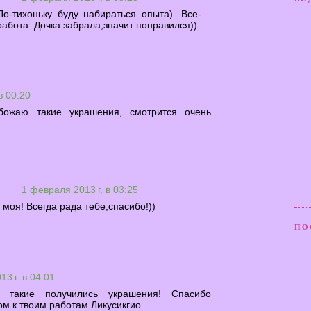
По-тихоньку буду набираться опыта). Все-
работа. Дочка забрала,значит понравился)).
в 00:20
божаю такие украшения, смотрится очень
ь
1 февраля 2013 г. в 03:25
моя! Всегда рада тебе,спасибо!))
ПО
3 г. в 04:01
е такие получились украшения! Спасибо
ом к твоим работам Ликусикгио.