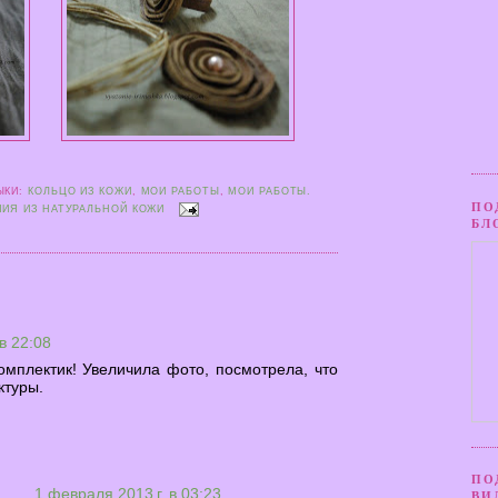
ЫКИ:
КОЛЬЦО ИЗ КОЖИ
,
МОИ РАБОТЫ
,
МОИ РАБОТЫ.
ПО
НИЯ ИЗ НАТУРАЛЬНОЙ КОЖИ
БЛ
 в 22:08
мплектик! Увеличила фото, посмотрела, что
ктуры.
ПО
ь
1 февраля 2013 г. в 03:23
ВИ