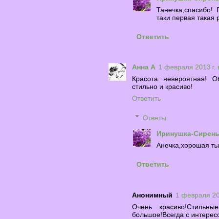
Танечка,спасибо! 
таки первая такая 
Ответить
Анна А
1 февраля 2013 г. 
Красота невероятная! О
стильно и красиво!
Ответить
Ответы
Иринушка-Сирен
Анечка,хорошая ты 
Ответить
Анонимный
1 февраля 201
Очень красиво!Стильны
большое!Всегда с интерес