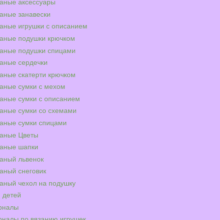
аные аксессуары
аные занавески
аные игрушки с описанием
аные подушки крючком
аные подушки спицами
аные сердечки
аные скатерти крючком
аные сумки с мехом
аные сумки с описанием
аные сумки со схемами
аные сумки спицами
аные Цветы
аные шапки
аный львенок
аный снеговик
аный чехол на подушку
 детей
рналы
налы по вязанию игрушек